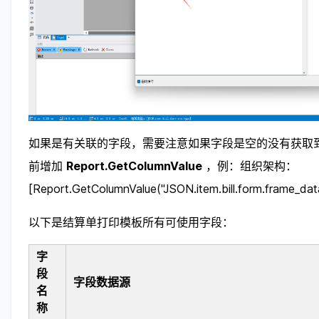
如果是有关联的字段，需要注意如果字段是空的没有获取
前增加 
Report.GetColumnValue
 ，例：组织架构：
[Report.GetColumnValue("JSON.item.bill.form.frame_dat
以下是结算单打印模板所有可使用字段：
字
段
字段数据源
名
称