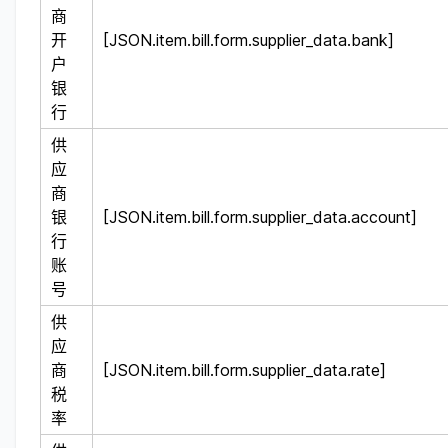
商
开
[JSON.item.bill.form.supplier_data.bank]
户
银
行
供
应
商
银
[JSON.item.bill.form.supplier_data.account]
行
账
号
供
应
商
[JSON.item.bill.form.supplier_data.rate]
税
率