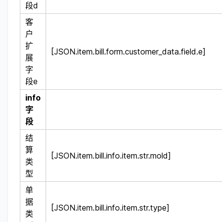
段d
客
户
扩
[JSON.item.bill.form.customer_data.field.e]
展
字
段e
info
字
段
结
算
[JSON.item.bill.info.item.str.mold]
类
型
单
据
[JSON.item.bill.info.item.str.type]
类