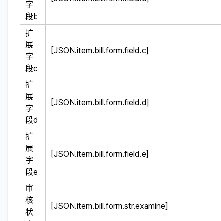
字
段b
扩
展
[JSON.item.bill.form.field.c]
字
段c
扩
展
[JSON.item.bill.form.field.d]
字
段d
扩
展
[JSON.item.bill.form.field.e]
字
段e
审
核
[JSON.item.bill.form.str.examine]
状