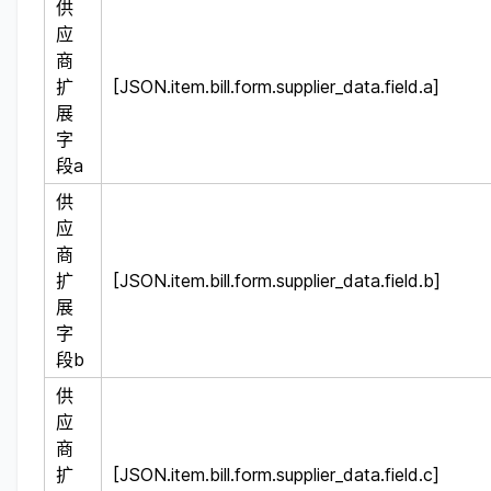
供
应
商
扩
[JSON.item.bill.form.supplier_data.field.a]
展
字
段a
供
应
商
扩
[JSON.item.bill.form.supplier_data.field.b]
展
字
段b
供
应
商
扩
[JSON.item.bill.form.supplier_data.field.c]