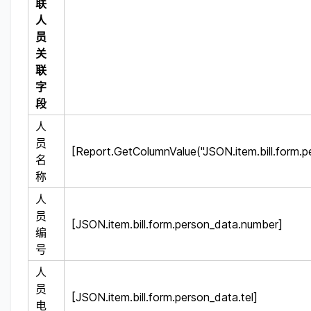
联
人
员
关
联
字
段
人
员
[Report.GetColumnValue("JSON.item.bill.form.
名
称
人
员
[JSON.item.bill.form.person_data.number]
编
号
人
员
[JSON.item.bill.form.person_data.tel]
电