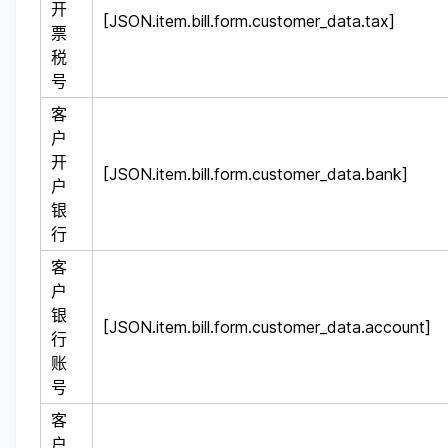
开
[JSON.item.bill.form.customer_data.tax]
票
税
号
客
户
开
[JSON.item.bill.form.customer_data.bank]
户
银
行
客
户
银
[JSON.item.bill.form.customer_data.account]
行
账
号
客
户