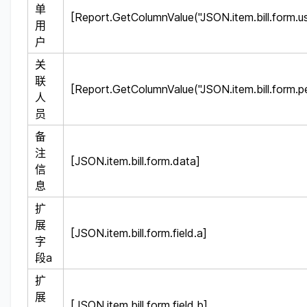
单
[Report.GetColumnValue("JSON.item.bill.form.u
用
户
关
联
[Report.GetColumnValue("JSON.item.bill.form.
人
员
备
注
[JSON.item.bill.form.data]
信
息
扩
展
[JSON.item.bill.form.field.a]
字
段a
扩
展
[JSON.item.bill.form.field.b]