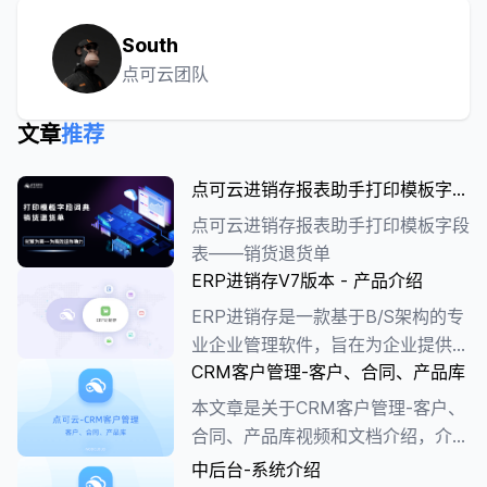
South
点可云团队
文章
推荐
点可云进销存报表助手打印模板字段
表——销货退货单
点可云进销存报表助手打印模板字段
表——销货退货单
ERP进销存V7版本 - 产品介绍
ERP进销存是一款基于B/S架构的专
业企业管理软件，旨在为企业提供全
CRM客户管理-客户、合同、产品库
面的进销存管理和流程优化。该软件
提供了采购管理、销售管理、库存管
本文章是关于CRM客户管理-客户、
理、财务管理等多个模块，可以帮助
合同、产品库视频和文档介绍，介绍
企业实现从采购到销售全过程的管理
了客户的新增、管理以及在用户客户
中后台-系统介绍
和监控，提高企业运营效率和管理水