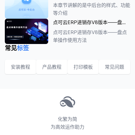
平台、公海库、回收站的转移，合同
本章节讲解的是中后台的样式、功能
平。
及模板的管理介绍。
等介绍
点可云ERP进销存V8版本——盘点
单操作使用方法
点可云ERP进销存V8版本——盘点
单操作使用方法
常见
标签
安装教程
产品教程
打印模板
常见问题
化繁为简
为高效运作助力