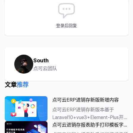
登录后回复
South
点可云团队
文章
推荐
点可云ERP进销存新版新增内容
点可云ERP进销存新版本基于
Laravel10+vue3+Element-Plus开
点可云进销存报表助手打印模板字段
发，采用前后端分离机制，全新UI
表——销货订单
界面、全新业务流程、全新报表组