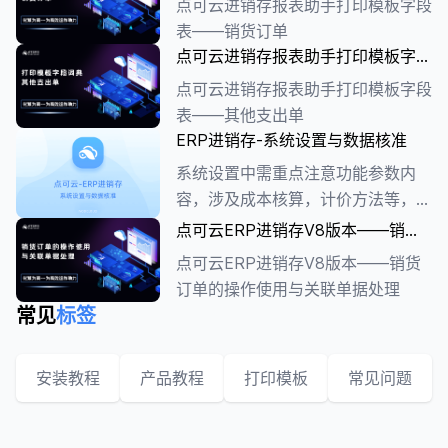
点可云进销存报表助手打印模板字段
件、支持本地化部署、支持源代码交
表——销货订单
付，接下来将为大家详细介绍新版的
点可云进销存报表助手打印模板字段
新增内容。
表——其他支出单
点可云进销存报表助手打印模板字段
表——其他支出单
ERP进销存-系统设置与数据核准
系统设置中需重点注意功能参数内
容，涉及成本核算，计价方法等，其
他内容都为基础配置信息，根据用户
点可云ERP进销存V8版本——销货
实际业务配置即可
订单的操作使用与关联单据处理
点可云ERP进销存V8版本——销货
订单的操作使用与关联单据处理
常见
标签
安装教程
产品教程
打印模板
常见问题