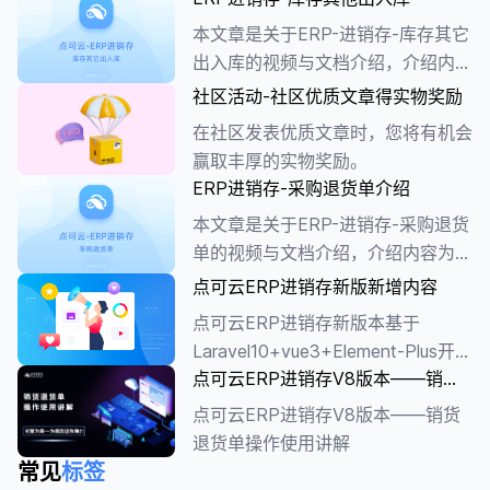
本文章是关于ERP-进销存-库存其它
出入库的视频与文档介绍，介绍内容
为功能布局、报表区域等。
社区活动-社区优质文章得实物奖励
在社区发表优质文章时，您将有机会
赢取丰厚的实物奖励。
ERP进销存-采购退货单介绍
本文章是关于ERP-进销存-采购退货
单的视频与文档介绍，介绍内容为功
能、操作、数据信息等。
点可云ERP进销存新版新增内容
点可云ERP进销存新版本基于
Laravel10+vue3+Element-Plus开
点可云ERP进销存V8版本——销货
发，采用前后端分离机制，全新UI
退货单操作使用讲解
界面、全新业务流程、全新报表组
点可云ERP进销存V8版本——销货
件、支持本地化部署、支持源代码交
退货单操作使用讲解
付，接下来将为大家详细介绍新版的
常见
标签