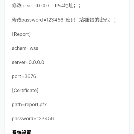
修改server=0.0.0.0     IPv4地址；；
password=123456
修改
  密码（客服给的密码）；
[Report]
schem=wss
server=0.0.0.0
port=3676
[Certificate]
path=report.pfx
password=123456
系统设置